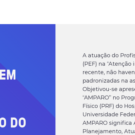
A atuação do Profi
(PEF) na “Atenção 
EM
recente, não haven
padronizadas na ass
Objetivou-se apres
“AMPARO” no Prog
Físico (PRF) do Hos
Universidade Federa
O
DO
AMPARO significa A
Planejamento, Atuaç