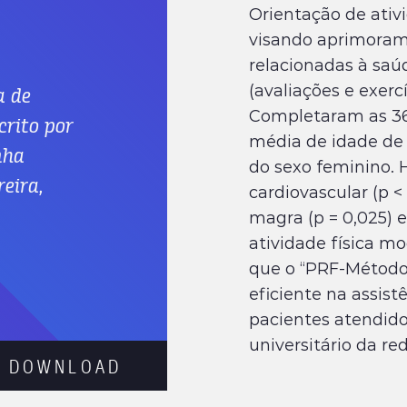
Orientação de ativi
visando aprimorame
relacionadas à sa
(avaliações e exerc
a de
Completaram as 36 
crito por
média de idade de 
nha
do sexo feminino. 
eira,
cardiovascular (p 
magra (p = 0,025)
atividade física m
que o “PRF-Méto
eficiente na assiste
pacientes atendid
universitário da red
D
O
W
N
L
O
A
D