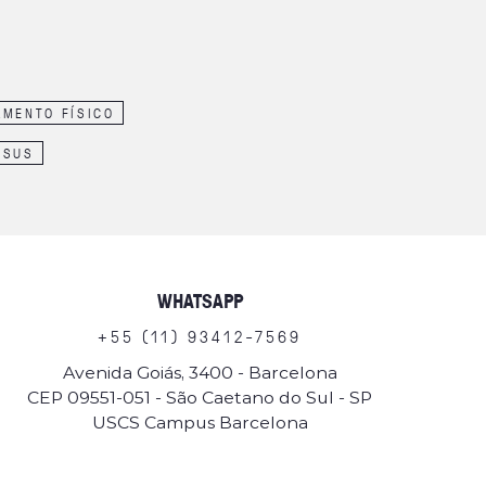
AMENTO FÍSICO
SUS
WHATSAPP
+
5
5
(
1
1
)
9
3
4
1
2
-
7
5
6
9
Avenida Goiás, 3400 - Barcelona
CEP 09551-051 - São Caetano do Sul - SP
USCS Campus Barcelona