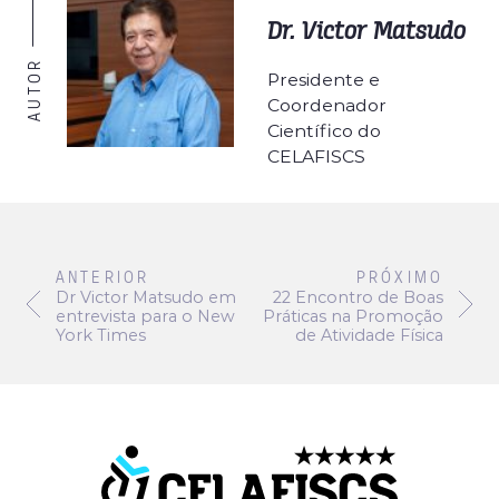
Dr. Victor Matsudo
AUTOR
Presidente e
Coordenador
Científico do
CELAFISCS
ANTERIOR
PRÓXIMO
Dr Victor Matsudo em
22 Encontro de Boas
entrevista para o New
Práticas na Promoção
York Times
de Atividade Física