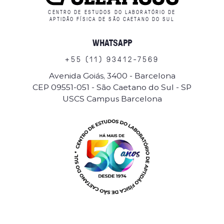
CENTRO DE ESTUDOS DO LABORATÓRIO DE
APTIDÃO FÍSICA DE SÃO CAETANO DO SUL
WHATSAPP
+
5
5
(
1
1
)
9
3
4
1
2
-
7
5
6
9
Avenida Goiás, 3400 - Barcelona
CEP 09551-051 - São Caetano do Sul - SP
USCS Campus Barcelona