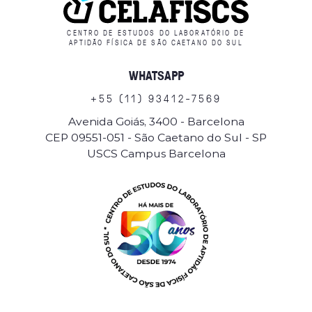
CENTRO DE ESTUDOS DO LABORATÓRIO DE
APTIDÃO FÍSICA DE SÃO CAETANO DO SUL
WHATSAPP
+
5
5
(
1
1
)
9
3
4
1
2
-
7
5
6
9
Avenida Goiás, 3400 - Barcelona
CEP 09551-051 - São Caetano do Sul - SP
USCS Campus Barcelona