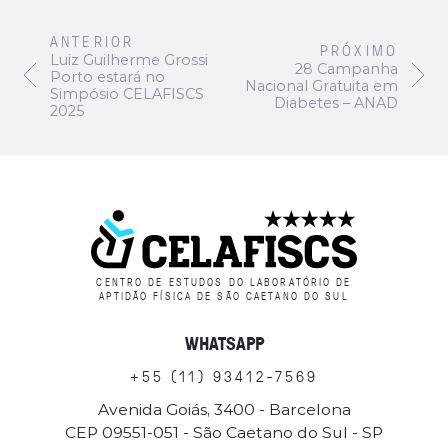
ANTERIOR
PRÓXIMO
Luiz Guilherme Grossi
28 Campanha
Porto estará no
Nacional Gratuita em
Simpósio CELAFISCS
Diabetes – ANAD
2025
CENTRO DE ESTUDOS DO LABORATÓRIO DE
APTIDÃO FÍSICA DE SÃO CAETANO DO SUL
WHATSAPP
+
5
5
(
1
1
)
9
3
4
1
2
-
7
5
6
9
Avenida Goiás, 3400 - Barcelona
CEP 09551-051 - São Caetano do Sul - SP