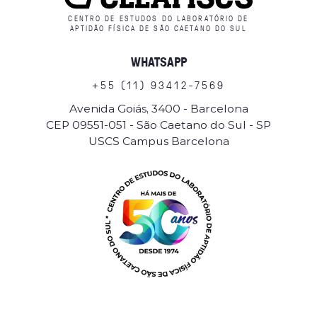
CENTRO DE ESTUDOS DO LABORATÓRIO DE
APTIDÃO FÍSICA DE SÃO CAETANO DO SUL
WHATSAPP
+
5
5
(
1
1
)
9
3
4
1
2
-
7
5
6
9
Avenida Goiás, 3400 - Barcelona
CEP 09551-051 - São Caetano do Sul - SP
USCS Campus Barcelona