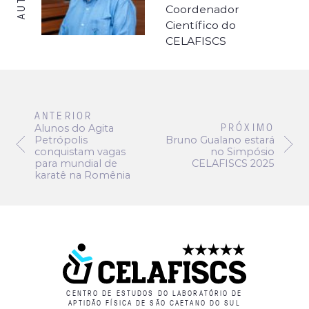
Coordenador
Científico do
CELAFISCS
ANTERIOR
PRÓXIMO
Alunos do Agita
Petrópolis
Bruno Gualano estará
conquistam vagas
no Simpósio
para mundial de
CELAFISCS 2025
karatê na Romênia
CENTRO DE ESTUDOS DO LABORATÓRIO DE
APTIDÃO FÍSICA DE SÃO CAETANO DO SUL