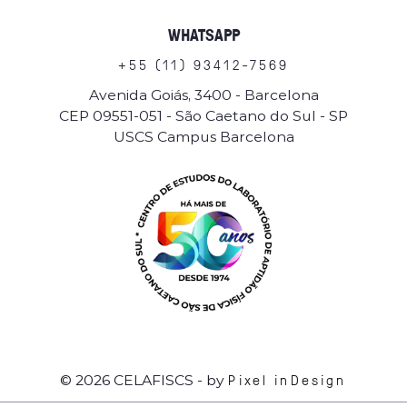
WHATSAPP
+
5
5
(
1
1
)
9
3
4
1
2
-
7
5
6
9
Avenida Goiás, 3400 - Barcelona
CEP 09551-051 - São Caetano do Sul - SP
USCS Campus Barcelona
Pixel inDesign
© 2026 CELAFISCS
- by