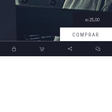
25,00
R$
C
O
M
P
R
A
R
0h26min
DURAÇÃO