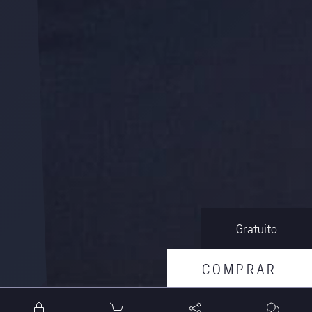
Gratuito
C
O
M
P
R
A
R