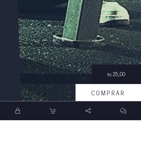
25,00
R$
C
O
M
P
R
A
R
0h22min