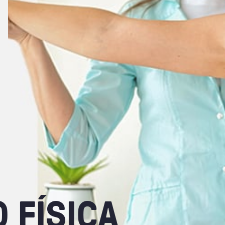
O
FÍSICA