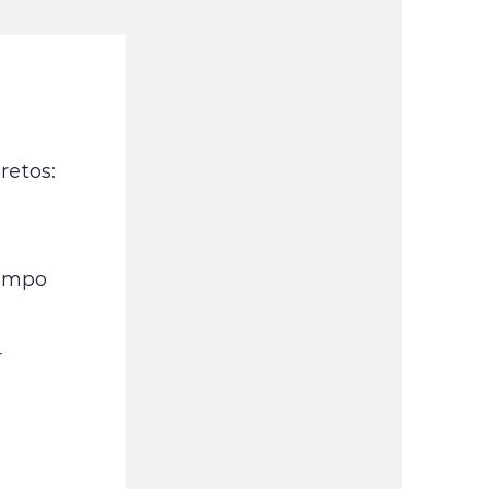
retos:
tempo
r