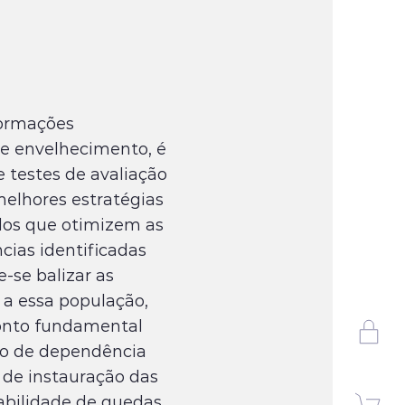
formações
de envelhecimento, é
e testes de avaliação
melhores estratégias
dos que otimizem as
ncias identificadas
-se balizar as
 a essa população,
onto fundamental
co de dependência
 de instauração das
abilidade de quedas