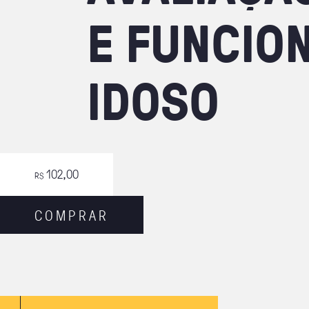
E
FUNCIO
IDOSO
102,00
R$
C
O
M
P
R
A
R