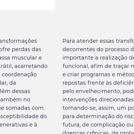
ransformações
Para atender essas trans
ofre perdas das
decorrentes do processo 
assa muscular e
importante a realização d
rátil, acarretando
funcional, afim de traçar 
a coordenação
e criar programas e méto
ar, da
repostas frente às deficiê
 Além dessas
pelo envelhecimento, pode
 também no
intervenções direcionadas
 que somadas com
tornando-se, assim, um p
sceptibilidade do
para determinação do ris
enerativas e à
futura, de complicação ou
doenças crônicas, de prob