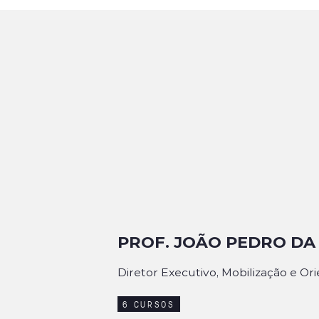
PROF. JOÃO PEDRO DA 
Diretor Executivo, Mobilização e O
6
C
U
R
S
O
S