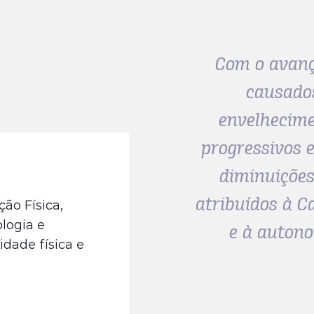
Com o avanç
causados
envelhecime
progressivos 
diminuições
atribuídos à C
ão Física,
ologia e
e à auton
idade física e