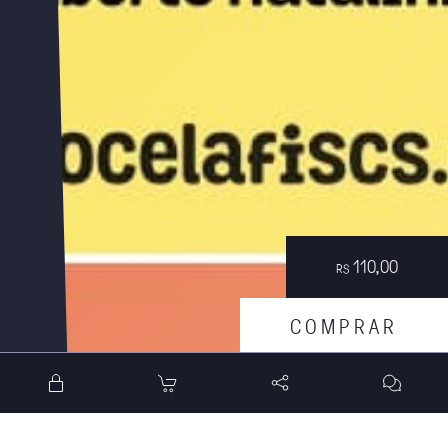
110,00
R$
C
O
M
P
R
A
R