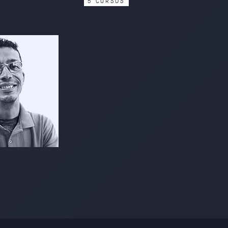
5
C
U
R
S
O
S