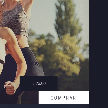
25,00
R$
C
O
M
P
R
A
R