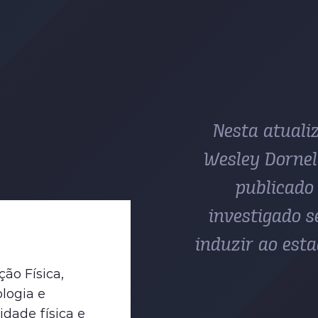
Nesta atualiz
Wesley Dornel
publicado
investigado se
induzir ao esta
ão Física,
ologia e
idade física e