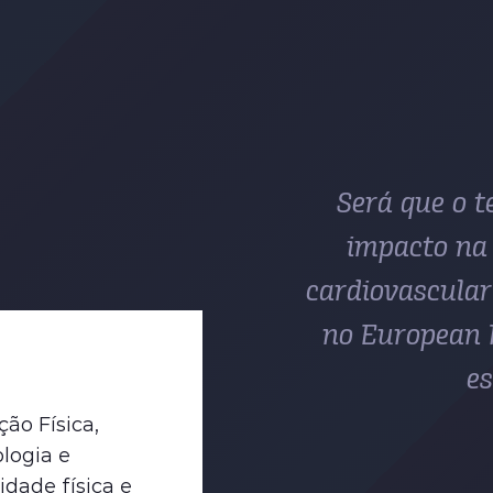
Será que o t
impacto na 
cardiovascular
no European 
es
ão Física,
ologia e
idade física e