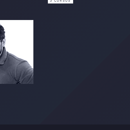
3
C
U
R
S
O
S