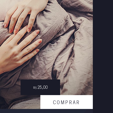
25,00
R$
C
O
M
P
R
A
R