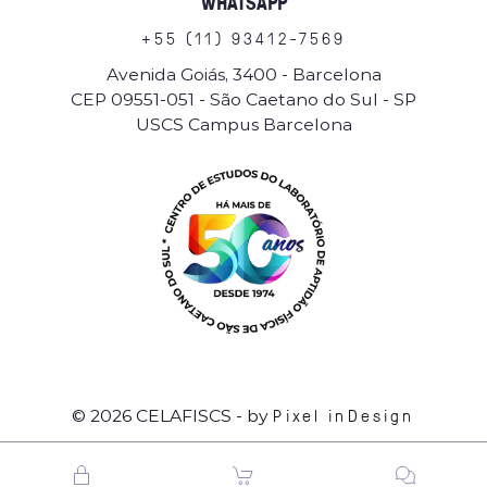
WHATSAPP
+
5
5
(
1
1
)
9
3
4
1
2
-
7
5
6
9
Avenida Goiás, 3400 - Barcelona
CEP 09551-051 - São Caetano do Sul - SP
USCS Campus Barcelona
Pixel inDesign
© 2026 CELAFISCS
- by