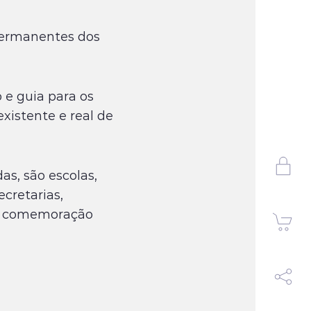
permanentes dos
 e guia para os
existente e real de
as, são escolas,
cretarias,
de comemoração