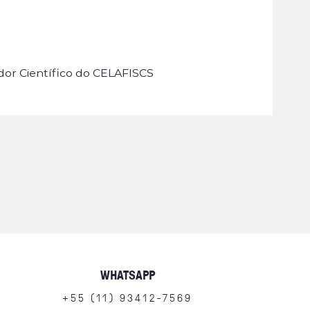
or Científico do CELAFISCS
WHATSAPP
+
5
5
(
1
1
)
9
3
4
1
2
-
7
5
6
9