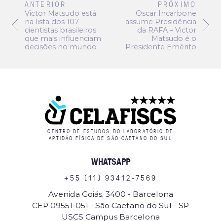
ANTERIOR
PRÓXIMO
Victor Matsudo está
Oscar Incarbone
na lista dos 107
assume Presidência
cientistas brasileiros
da RAFA – Victor
que mais influenciam
Matsudo é o
decisões no mundo
Presidente Emérito
CENTRO DE ESTUDOS DO LABORATÓRIO DE
APTIDÃO FÍSICA DE SÃO CAETANO DO SUL
WHATSAPP
+
5
5
(
1
1
)
9
3
4
1
2
-
7
5
6
9
Avenida Goiás, 3400 - Barcelona
CEP 09551-051 - São Caetano do Sul - SP
USCS Campus Barcelona