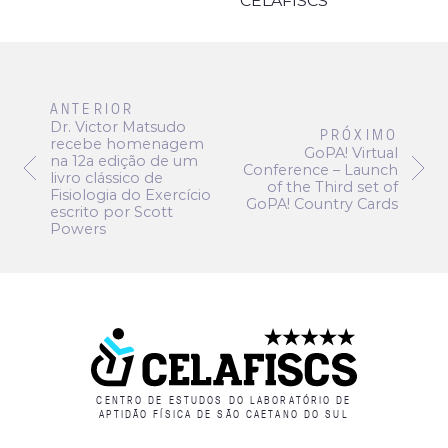
CELAFISCS
ANTERIOR
Dr. Victor Matsudo
PRÓXIMO
recebe homenagem
GoPA! Virtual
na 12a edição de um
Conference – Launch
livro clássico de
of the Third set of
Fisiologia do Exercício
GoPA! Country Cards
escrito por Scott
Powers
CENTRO DE ESTUDOS DO LABORATÓRIO DE
APTIDÃO FÍSICA DE SÃO CAETANO DO SUL