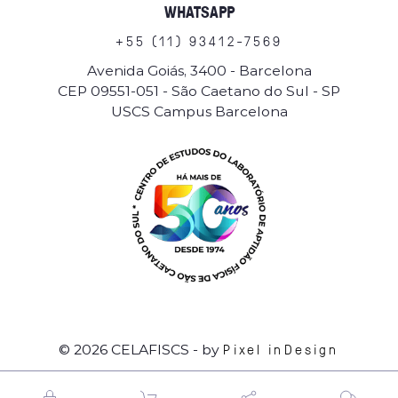
WHATSAPP
+
5
5
(
1
1
)
9
3
4
1
2
-
7
5
6
9
Avenida Goiás, 3400 - Barcelona
CEP 09551-051 - São Caetano do Sul - SP
USCS Campus Barcelona
Pixel inDesign
© 2026 CELAFISCS
- by