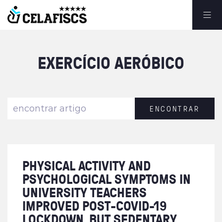
EXERCÍCIO
AERÓBICO
E
N
C
O
N
T
R
A
R
PHYSICAL ACTIVITY AND
PSYCHOLOGICAL SYMPTOMS IN
UNIVERSITY TEACHERS
IMPROVED POST-COVID-19
LOCKDOWN, BUT SEDENTARY