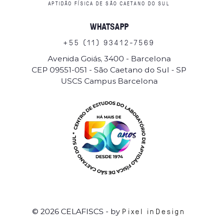
APTIDÃO FÍSICA DE SÃO CAETANO DO SUL
WHATSAPP
+
5
5
(
1
1
)
9
3
4
1
2
-
7
5
6
9
Avenida Goiás, 3400 - Barcelona
CEP 09551-051 - São Caetano do Sul - SP
USCS Campus Barcelona
Pixel inDesign
© 2026 CELAFISCS
- by